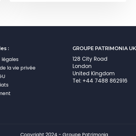
les :
GROUPE PATRIMONIA UK
128 City Road
 légales
London
e la vie privée
United Kingdom
GU
Tel: +44 7488 862916
iats
ment
Copyright 2024 - Groupe Patrimonia